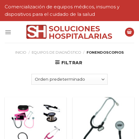
Skip
Comercialización de equipos médicos, insumos y
to
dispositivos para el cuidado de la salud
content
INICIO
/
EQUIPOS DE DIAGNÓSTICO
/
FONENDOSCOPIOS
FILTRAR