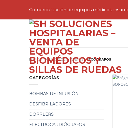
Skip
to
Comercialización de equipos médicos, insumos 
content
INICIO
/
EQUIPOS DE IMÁGENES
/
ECÓGRAFOS
CATEGORÍAS
BOMBAS DE INFUSIÓN
DESFIBRILADORES
DOPPLERS
ELECTROCARDIÓGRAFOS