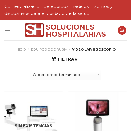
Skip
Comercialización de equipos médicos, insumos y
to
dispositivos para el cuidado de la salud
content
INICIO
/
EQUIPOS DE CIRUGÍA
/
VIDEO LARINGOSCOPIO
FILTRAR
SIN EXISTENCIAS