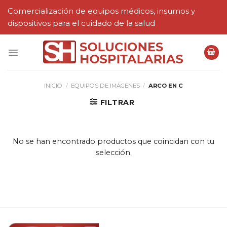
Skip
Comercialización de equipos médicos, insumos y
to
dispositivos para el cuidado de la salud
content
INICIO
/
EQUIPOS DE IMÁGENES
/
ARCO EN C
FILTRAR
No se han encontrado productos que coincidan con tu
selección.