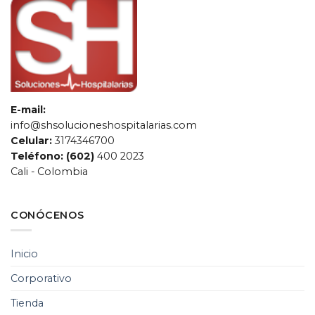
E-mail:
info@shsolucioneshospitalarias.com
Celular:
3174346700
Teléfono: (602)
400 2023
Cali - Colombia
CONÓCENOS
SH Soluciones
Hospitalarias
Inicio
Chat de servicio al cliente
Corporativo
Tienda