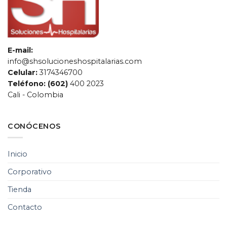
E-mail:
info@shsolucioneshospitalarias.com
Celular:
3174346700
Teléfono: (602)
400 2023
Cali - Colombia
CONÓCENOS
SH Soluciones
Hospitalarias
Inicio
Chat de servicio al cliente
Corporativo
Tienda
Contacto