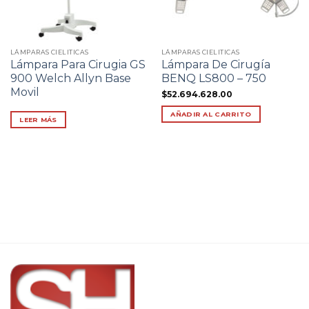
LÁMPARAS CIELITICAS
LÁMPARAS CIELITICAS
Lámpara Para Cirugia GS
Lámpara De Cirugía
900 Welch Allyn Base
BENQ LS800 – 750
Movil
$
52.694.628.00
AÑADIR AL CARRITO
LEER MÁS